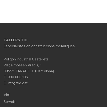
TALLERS TIÓ
Especialistes en construccions metàl·liques
Polígon industrial Castellets
Plaça mossèn Vilacís, 1
08552-TARADELL (Barcelona)
T. 938 800 106
E.
info@tio.cat
Inici
Serveis